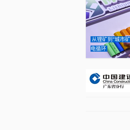
从锂矿到“城市矿
电循环