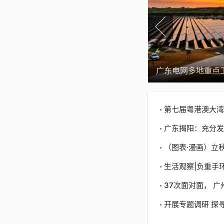
视频
2026“黄河母亲
第七届粤港澳大湾
广东揭阳：充分发
（图表·漫画）立
生活观察|负重手
37次面对面， 广
开展专题调研 探