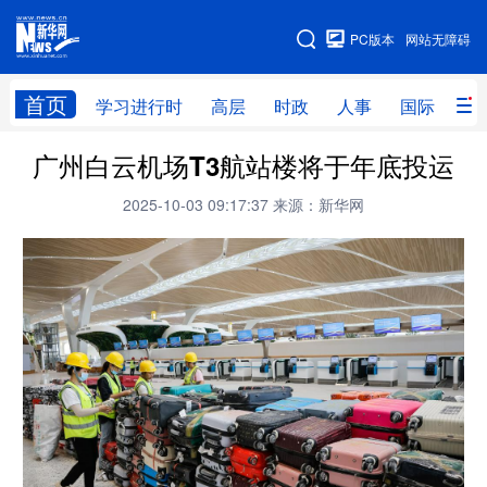
手机版
PC版本
网站无障碍
网站地图
首页
学习进行时
高层
时政
人事
国际
财
广州白云机场T3航站楼将于年底投运
学习进行时
高层
时政
人事
2025-10-03 09:17:37
来源：新华网
国际
财经
网评
港澳
台湾
思客智库
全球连线
教育
科技
科创
量子
体育
文化
书画
健康
军事
访谈
视频
图片
政务
法律
中央文件
金融
汽车
食品
人居
信息化
数字经济