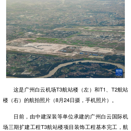
山东
河南
湖北
湖南
广东
广西
海南
重庆
四川
贵州
云南
西藏
陕西
甘肃
青海
宁夏
新疆
内蒙古
黑龙江
多语种频道
English
Español
Français
عربى
这是广州白云机场T3航站楼（左）和T1、T2航站
Русский язык
日本語
한국어
楼（右）的航拍照片（8月24日摄，手机照片）。
Deutsch
Português
日前，由中建深装等单位承建的广州白云国际机
场三期扩建工程T3航站楼项目装饰工程基本完工，航