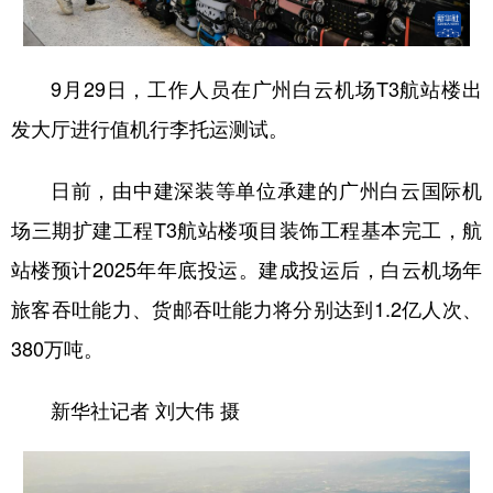
学术中国
乡村振兴
银龄
溯源中国
9月29日，工作人员在广州白云机场T3航站楼出
城市
旅游
能源
会展
发大厅进行值机行李托运测试。
彩票
娱乐
时尚
悦读
公益
一带一路
亚太网
上市公司
日前，由中建深装等单位承建的广州白云国际机
场三期扩建工程T3航站楼项目装饰工程基本完工，航
文化产业
站楼预计2025年年底投运。建成投运后，白云机场年
旅客吞吐能力、货邮吞吐能力将分别达到1.2亿人次、
地方频道
380万吨。
北京
天津
河北
山西
新华社记者 刘大伟 摄
辽宁
吉林
上海
江苏
浙江
安徽
福建
江西