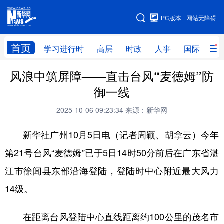
手机版
PC版本
网站无障碍
网站地图
首页
学习进行时
高层
时政
人事
国际
财
风浪中筑屏障——直击台风“麦德姆”防
学习进行时
高层
时政
人事
御一线
国际
财经
网评
港澳
2025-10-06 09:23:34
来源：新华网
台湾
思客智库
全球连线
教育
新华社广州10月5日电（记者周颖、胡拿云）今年
科技
科创
量子
体育
第21号台风“麦德姆”已于5日14时50分前后在广东省湛
文化
书画
健康
军事
江市徐闻县东部沿海登陆，登陆时中心附近最大风力
访谈
视频
图片
政务
14级。
法律
中央文件
金融
汽车
在距离台风登陆中心直线距离约100公里的茂名市
食品
人居
信息化
数字经济