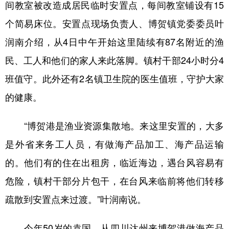
间教室被改造成居民临时安置点，每间教室铺设有15
山东
河南
湖北
湖南
个简易床位。安置点现场负责人、博贺镇党委委员叶
广东
广西
海南
重庆
润南介绍，从4日中午开始这里陆续有87名附近的渔
四川
贵州
云南
西藏
民、工人和他们的家人来此落脚。镇村干部24小时分4
陕西
甘肃
青海
宁夏
班值守。此外还有2名镇卫生院的医生值班，守护大家
新疆
内蒙古
黑龙江
的健康。
“博贺港是渔业资源集散地。来这里安置的，大多
多语种频道
是外省来务工人员，有做海产品加工、海产品运输
English
Español
Français
عربى
的。他们有的住在出租房，临近海边，遇台风容易有
Русский язык
日本語
한국어
危险，镇村干部分片包干，在台风来临前将他们转移
Deutsch
Português
疏散到安置点来过渡。”叶润南说。
今年50岁的袁国，从四川达州来博贺港做海产品