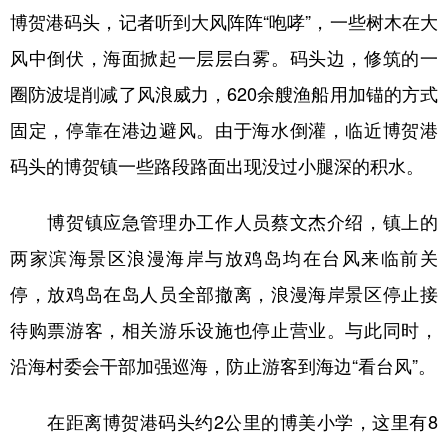
博贺港码头，记者听到大风阵阵“咆哮”，一些树木在大
学术中国
乡村振兴
银龄
溯源中国
风中倒伏，海面掀起一层层白雾。码头边，修筑的一
城市
旅游
能源
会展
圈防波堤削减了风浪威力，620余艘渔船用加锚的方式
彩票
娱乐
时尚
悦读
固定，停靠在港边避风。由于海水倒灌，临近博贺港
码头的博贺镇一些路段路面出现没过小腿深的积水。
公益
一带一路
亚太网
上市公司
文化产业
博贺镇应急管理办工作人员蔡文杰介绍，镇上的
两家滨海景区浪漫海岸与放鸡岛均在台风来临前关
地方频道
停，放鸡岛在岛人员全部撤离，浪漫海岸景区停止接
待购票游客，相关游乐设施也停止营业。与此同时，
北京
天津
河北
山西
沿海村委会干部加强巡海，防止游客到海边“看台风”。
辽宁
吉林
上海
江苏
浙江
安徽
福建
江西
在距离博贺港码头约2公里的博美小学，这里有8