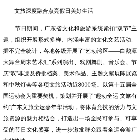
山东
河南
湖北
湖南
文旅深度融合点亮假日美好生活
广东
广西
海南
重庆
节日期间，广东省文化和旅游系统紧扣“双节”主
四川
贵州
云南
西藏
题，组织开展形式多样、内涵丰富的文化文艺活动。
陕西
甘肃
青海
宁夏
据不完全统计，各地各级开展了“艺动湾区——白鹅潭
新疆
内蒙古
黑龙江
大舞台周末艺术汇”系列演出、戏剧舞剧、音乐会、节
庆“叹”非遗及侨批档案、美术作品、主题文献展陈展览
多语种频道
和中秋灯会等各项文旅活动近3000场。以第十五届全
English
Español
Français
عربى
国运动会为重要契机，策划并开展了“趣动全运 文旅有
Русский язык
日本語
한국어
约”广东文旅全运嘉年华活动，将体育竞技的活力与文
旅资源的魅力相结合，打造出一场全民可参与、可享
Deutsch
Português
受的节日文化盛宴，进一步激发群众跟着全运会游广