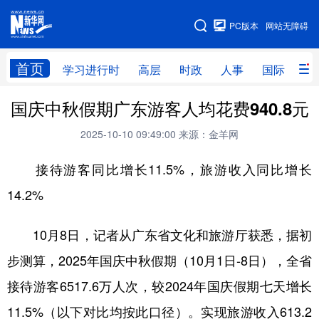
手机版
PC版本
网站无障碍
网站地图
首页
学习进行时
高层
时政
人事
国际
财
国庆中秋假期广东游客人均花费940.8元
学习进行时
高层
时政
人事
2025-10-10 09:49:00
来源：金羊网
国际
财经
网评
港澳
接待游客同比增长11.5%，旅游收入同比增长
台湾
思客智库
全球连线
教育
14.2%
科技
科创
量子
体育
文化
书画
健康
军事
10月8日，记者从广东省文化和旅游厅获悉，据初
访谈
视频
图片
政务
步测算，2025年国庆中秋假期（10月1日-8日），全省
接待游客6517.6万人次，较2024年国庆假期七天增长
法律
中央文件
金融
汽车
11.5%（以下对比均按此口径）。实现旅游收入613.2
食品
人居
信息化
数字经济