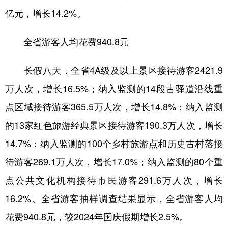
亿元，增长14.2%。
学术中国
乡村振兴
银龄
溯源中国
全省游客人均花费940.8元
城市
旅游
能源
会展
彩票
娱乐
时尚
悦读
长假八天，全省4A级及以上景区接待游客2421.9
公益
一带一路
亚太网
上市公司
万人次，增长16.5%；纳入监测的14段古驿道沿线重
点区域接待游客365.5万人次，增长14.8%；纳入监测
文化产业
的13家红色旅游经典景区接待游客190.3万人次，增长
14.7%；纳入监测的100个乡村旅游点和历史古村落接
地方频道
待游客269.1万人次，增长17.0%；纳入监测的80个重
北京
天津
河北
山西
点公共文化机构接待市民游客291.6万人次，增长
辽宁
吉林
上海
江苏
16.2%。全省游客抽样调查结果显示，全省游客人均
浙江
安徽
福建
江西
花费940.8元，较2024年国庆假期增长2.5%。