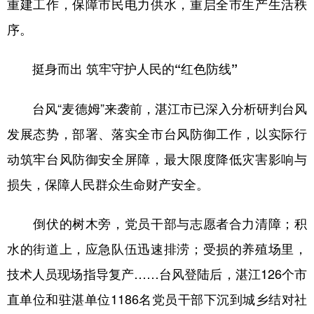
重建工作，保障市民电力供水，重启全市生产生活秩
序。
学术中国
乡村振兴
银龄
溯源中国
城市
旅游
能源
会展
挺身而出 筑牢守护人民的“红色防线”
彩票
娱乐
时尚
悦读
台风“麦德姆”来袭前，湛江市已深入分析研判台风
公益
一带一路
亚太网
上市公司
发展态势，部署、落实全市台风防御工作，以实际行
文化产业
动筑牢台风防御安全屏障，最大限度降低灾害影响与
损失，保障人民群众生命财产安全。
地方频道
倒伏的树木旁，党员干部与志愿者合力清障；积
北京
天津
河北
山西
水的街道上，应急队伍迅速排涝；受损的养殖场里，
辽宁
吉林
上海
江苏
技术人员现场指导复产……台风登陆后，湛江126个市
浙江
安徽
福建
江西
直单位和驻湛单位1186名党员干部下沉到城乡结对社