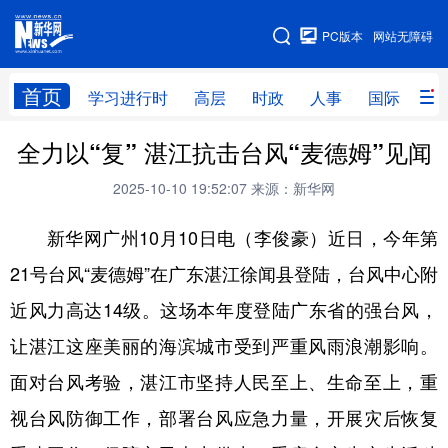
手机版
PC版本
网站无障碍
网站地图
首页
学习进行时
高层
时政
人事
国际
财
全力以“复” 湛江抗击台风“麦德姆”见闻
学习进行时
高层
时政
人事
2025-10-10 19:52:07
来源：新华网
国际
财经
网评
港澳
新华网广州10月10日电（李俊豪）近日，今年第
台湾
思客智库
全球连线
教育
21号台风“麦德姆”在广东湛江徐闻县登陆，台风中心附
科技
科创
量子
体育
近风力高达14级。这场本年度登陆广东省的强台风，
文化
书画
健康
军事
让湛江这座美丽的海滨城市受到严重风雨浪潮影响。
访谈
视频
图片
政务
面对台风考验，湛江市坚持人民至上、生命至上，重
法律
中央文件
金融
汽车
视台风防御工作，部署台风应急力量，开展灾后恢复
食品
人居
信息化
数字经济