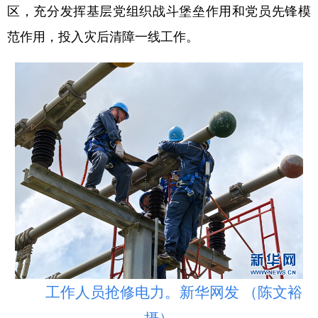
山东
河南
湖北
湖南
区，充分发挥基层党组织战斗堡垒作用和党员先锋模
范作用，投入灾后清障一线工作。
广东
广西
海南
重庆
四川
贵州
云南
西藏
陕西
甘肃
青海
宁夏
新疆
内蒙古
黑龙江
多语种频道
English
Español
Français
عربى
Русский язык
日本語
한국어
Deutsch
Português
工作人员抢修电力。新华网发 （陈文裕