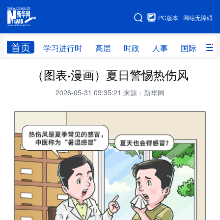
手机版
PC版本
网站无障碍
网站地图
首页
学习进行时
高层
时政
人事
国际
财
（图表·漫画）夏日警惕热伤风
学习进行时
高层
时政
人事
2026-05-31 09:35:21
来源：新华网
国际
财经
网评
港澳
台湾
思客智库
全球连线
教育
科技
科创
量子
体育
文化
书画
健康
军事
访谈
视频
图片
政务
法律
中央文件
金融
汽车
食品
人居
信息化
数字经济