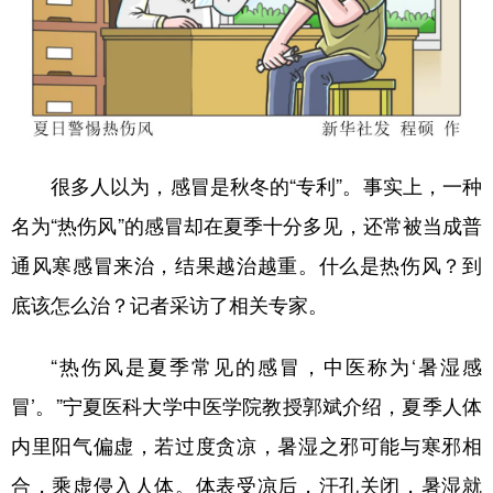
学术中国
乡村振兴
银龄
溯源中国
城市
旅游
能源
会展
彩票
娱乐
时尚
悦读
公益
一带一路
亚太网
上市公司
很多人以为，感冒是秋冬的“专利”。事实上，一种
名为“热伤风”的感冒却在夏季十分多见，还常被当成普
文化产业
通风寒感冒来治，结果越治越重。什么是热伤风？到
底该怎么治？记者采访了相关专家。
地方频道
北京
天津
河北
山西
“热伤风是夏季常见的感冒，中医称为‘暑湿感
冒’。”宁夏医科大学中医学院教授郭斌介绍，夏季人体
辽宁
吉林
上海
江苏
内里阳气偏虚，若过度贪凉，暑湿之邪可能与寒邪相
浙江
安徽
福建
江西
合，乘虚侵入人体。体表受凉后，汗孔关闭，暑湿就