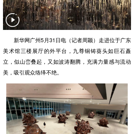
学术中国
乡村振兴
银龄
溯源中国
城市
旅游
能源
会展
彩票
娱乐
时尚
悦读
新华网广州5月31日电（记者周颖）走进位于广东
公益
一带一路
亚太网
上市公司
美术馆三楼展厅的外平台，九尊铜铸葵头如巨石矗
立，似山峦叠起，又如波涛翻腾，充满力量感与流动
文化产业
美，吸引观众络绎不绝。
地方频道
北京
天津
河北
山西
辽宁
吉林
上海
江苏
浙江
安徽
福建
江西