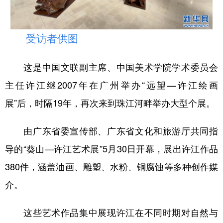
山东
河南
湖北
湖南
广东
广西
海南
重庆
受访者供图
四川
贵州
云南
西藏
这是中国文联副主席、中国美术学院学术委员会
陕西
甘肃
青海
宁夏
主任许江继2007年在广州举办“远望—许江绘画
新疆
内蒙古
黑龙江
展”后，时隔19年，再次来到珠江河畔举办大型个展。
多语种频道
由广东省委宣传部、广东省文化和旅游厅共同指
English
Español
Français
عربى
导的“葵山—许江艺术展”5月30日开幕，展出许江作品
380件，涵盖油画、雕塑、水粉、铜腐蚀等多种创作媒
Русский язык
日本語
한국어
介。
Deutsch
Português
这些艺术作品集中展现许江在不同时期对自然与