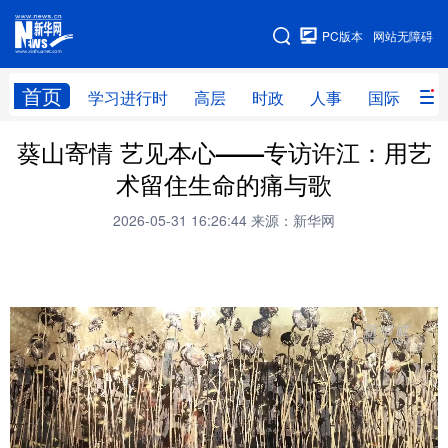
手机版
PC版本
网站无障碍
网站地图
首页
学习进行时
高层
时政
人事
国际
财
葵山寄情 艺见本心——专访许江：用艺
学习进行时
高层
时政
人事
术留住生命的痛与歌
国际
财经
网评
港澳
2026-05-31 16:26:44
来源：新华网
台湾
思客智库
全球连线
教育
科技
科创
量子
体育
文化
书画
健康
军事
访谈
视频
图片
政务
法律
中央文件
金融
汽车
食品
人居
信息化
数字经济