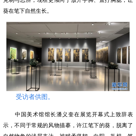
葵在笔下自然生长。
受访者供图。
中国美术馆馆长潘义奎在展览开幕式上致辞表
示，不同于常规的风物描摹，许江笔下的葵，脱离了
自然物象的浅层表达，被赋予坚韧、向阳、扎根、笃