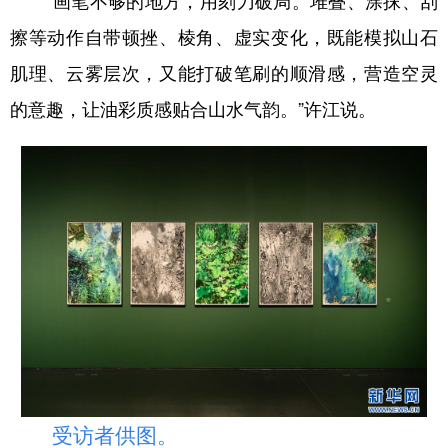
“画笔不够的地方，用刻刀破局。堆叠、涂抹、刮
擦等动作自带顿挫、棱角、虚实变化，既能模拟山石
肌理、云雾层次，又能打破笔刷的顺滑感，营造空灵
的意趣，让油彩质感贴合山水气韵。”许江说。
受访者供图。