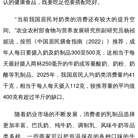
认的健康食品，既要吃足也要搭配吃好。
学术中国
乡村振兴
银龄
溯源中国
“当前我国居民对奶类的消费还有较大的提升空
城市
旅游
能源
会展
间。”农业农村部食物与营养发展研究所副研究员杨祯
彩票
娱乐
时尚
悦读
妮说，按照《中国居民膳食指南（2022）》推荐，成
公益
一带一路
亚太网
上市公司
年人每日要摄入奶及奶制品300至500克，这相当于每
天最好摄入两杯250毫升的牛奶或等量酸奶、奶粉、奶
文化产业
酪等乳制品。2025年，我国居民人均奶类消费量约41
千克，相当于每人每天摄入112克，较推荐量的平均值
地方频道
400克有超过半斤的缺口。
北京
天津
河北
山西
随着奶业市场的不断发展，消费者的乳制品选择
辽宁
吉林
上海
江苏
更加丰富。巴氏奶、纯牛奶、调制乳、风味牛奶等品
浙江
安徽
福建
江西
类多样，一些商家可以把低温保存的各种口味的牛