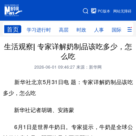
手机版
PC版本
网站无障碍
网站地图
首页
学习进行时
高层
时政
人事
国际
财
生活观察| 专家详解奶制品该吃多少，怎
学习进行时
高层
时政
人事
么吃
国际
财经
网评
港澳
2026-06-01 09:46:27
来源：新华网
台湾
思客智库
全球连线
教育
新华社北京5月31日电 题：专家详解奶制品该吃
科技
科创
量子
体育
多少，怎么吃
文化
书画
健康
军事
新华社记者胡璐、安路蒙
访谈
视频
图片
政务
法律
中央文件
金融
汽车
6月1日是世界牛奶日。专家提示，牛奶是全球公
食品
人居
信息化
数字经济