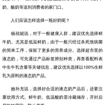
山东
河南
湖北
湖南
奶、酸奶等送到消费者的家门口。
广东
广西
海南
重庆
人们应该怎样选择一瓶好奶呢？
四川
贵州
云南
西藏
陕西
甘肃
青海
宁夏
杨祯妮说，对于一般健康人群，建议优先选择鲜
牛奶。尤其是低温鲜奶，由于一般只经过杀死致病菌
新疆
内蒙古
黑龙江
的简单工序，保留了更多的营养成分。选择超市里的
液态奶，可先通过产品标签辨别种类，再查看配料表
多语种频道
中生牛乳含量等关键信息，建议优先选择以100%生鲜
English
Español
Français
عربى
乳为原料的液态奶产品。
Русский язык
日本語
한국어
她补充说，选择好合适的液态奶产品后，还要注
Deutsch
Português
重饮用方式。鲜牛奶、低温酸奶需冷藏储存，开封后