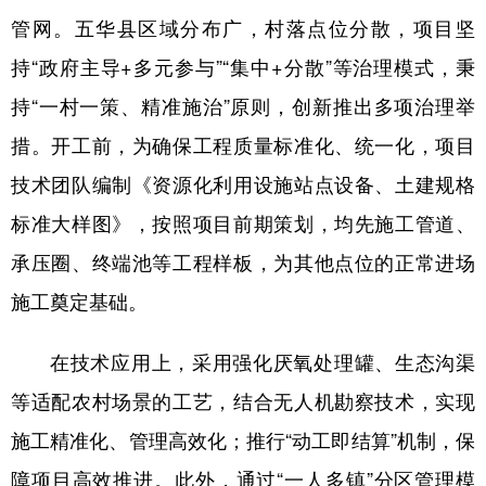
管网。五华县区域分布广，村落点位分散，项目坚
学术中国
乡村振兴
银龄
溯源中国
持“政府主导+多元参与”“集中+分散”等治理模式，秉
城市
旅游
能源
会展
持“一村一策、精准施治”原则，创新推出多项治理举
彩票
娱乐
时尚
悦读
措。开工前，为确保工程质量标准化、统一化，项目
公益
一带一路
亚太网
上市公司
技术团队编制《资源化利用设施站点设备、土建规格
标准大样图》，按照项目前期策划，均先施工管道、
文化产业
承压圈、终端池等工程样板，为其他点位的正常进场
施工奠定基础。
地方频道
北京
天津
河北
山西
在技术应用上，采用强化厌氧处理罐、生态沟渠
等适配农村场景的工艺，结合无人机勘察技术，实现
辽宁
吉林
上海
江苏
施工精准化、管理高效化；推行“动工即结算”机制，保
浙江
安徽
福建
江西
障项目高效推进。此外，通过“一人多镇”分区管理模