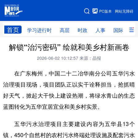
手机版
PC版本
网站无障碍
网站地图
首页
学习进行时
高层
时政
人事
国际
财
解锁“治污密码” 绘就和美乡村新画卷
学习进行时
高层
时政
人事
2026-06-02 10:12:57
来源：晶报
国际
财经
网评
港澳
在广东梅州，中国二十二冶华南分公司五华污水
台湾
思客智库
全球连线
教育
治理项目现场，项目团队正以实干诠释担当，抢抓晴
科技
科创
量子
体育
好天气，掀起大干快上建设热潮，将绿水青山的生态
文化
书画
健康
军事
蓝图转化为五华宜居宜业和美乡村实景。
访谈
视频
图片
政务
五华污水治理项目主要建设内容为五华县13个
法律
中央文件
金融
汽车
镇，450个自然村的农村污水终端处理设施及配套污水
食品
人居
信息化
数字经济