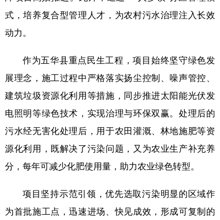
山东
河南
湖北
湖南
式，培养复合型管理人才，为农村污水治理注入长效
广东
广西
海南
重庆
动力。
四川
贵州
云南
西藏
作为五华县重点民生工程，项目始终坚守绿色发
陕西
甘肃
青海
宁夏
展理念，施工过程中严格落实扬尘控制、噪声管控、
新疆
内蒙古
黑龙江
建筑垃圾资源化利用等措施，同步推进太阳能光伏发
电照明等绿色技术，实现治理与环保双赢。处理后的
多语种频道
污水经无害化处理后，用于农田灌溉、林地施肥等资
English
Español
Français
عربى
源化利用，既解决了污染问题，又为农业生产补充养
分，每年可减少化肥使用量，助力农业绿色转型。
Русский язык
日本語
한국어
Deutsch
Português
项目坚持示范引领，优先选取污染明显的区域作
为首批施工点，迅速进场、快见成效，形成可复制的