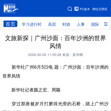
手机版
PC版本
网站无障碍
网站地图
首页
学习进行时
高层
时政
人事
国际
财
文旅新探｜广州沙面：百年沙洲的世界
学习进行时
高层
时政
人事
风情
国际
财经
网评
港澳
2026-06-06 11:50:28
来源：新华网
台湾
思客智库
全球连线
教育
新华社广州6月5日电 题：广州沙面：百年沙洲的
科技
科创
量子
体育
世界风情
文化
书画
健康
军事
新华社记者颜之宏、周颖
访谈
视频
图片
政务
法律
中央文件
金融
汽车
穿过那座被岁月打磨得光滑的石桥，踏上广州沙
食品
人居
信息化
数字经济