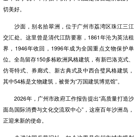
山东
河南
湖北
湖南
切美好。
广东
广西
海南
重庆
沙面，别名拾翠洲，位于广州市荔湾区珠江三江
四川
贵州
云南
西藏
交汇处。这里曾是清代江防要塞，1861年沦为英法租
陕西
甘肃
青海
宁夏
界，1946年收回，1996年成为全国重点文物保护单
新疆
内蒙古
黑龙江
位。全岛留存150多栋欧洲风格建筑，有新巴洛克式、
仿哥特式、券廊式、新古典式及中西合璧风格建筑，
多语种频道
其中54栋是文物建筑，被誉为“万国建筑博览馆”。
English
Español
Français
عربى
2026年，广州市政府工作报告提出“高质量打造沙
Русский язык
日本語
한국어
面岛国际消费与文化交流双中心”，这座百年沙洲岛，
Deutsch
Português
正迎来新的使命。