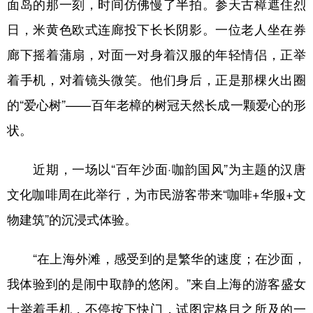
面岛的那一刻，时间仿佛慢了半拍。参天古樟遮住烈
日，米黄色欧式连廊投下长长阴影。一位老人坐在券
学术中国
乡村振兴
银龄
溯源中国
廊下摇着蒲扇，对面一对身着汉服的年轻情侣，正举
城市
旅游
能源
会展
着手机，对着镜头微笑。他们身后，正是那棵火出圈
彩票
娱乐
时尚
悦读
的“爱心树”——百年老樟的树冠天然长成一颗爱心的形
公益
一带一路
亚太网
上市公司
状。
文化产业
近期，一场以“百年沙面·咖韵国风”为主题的汉唐
文化咖啡周在此举行，为市民游客带来“咖啡+华服+文
地方频道
物建筑”的沉浸式体验。
北京
天津
河北
山西
“在上海外滩，感受到的是繁华的速度；在沙面，
辽宁
吉林
上海
江苏
我体验到的是闹中取静的悠闲。”来自上海的游客盛女
浙江
安徽
福建
江西
士举着手机，不停按下快门，试图定格目之所及的一