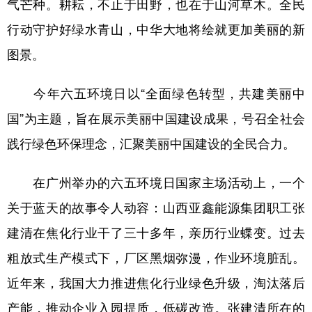
气芒种。耕耘，不止于田野，也在于山河草木。全民
行动守护好绿水青山，中华大地将绘就更加美丽的新
学术中国
乡村振兴
银龄
溯源中国
图景。
城市
旅游
能源
会展
彩票
娱乐
时尚
悦读
今年六五环境日以“全面绿色转型，共建美丽中
公益
一带一路
亚太网
上市公司
国”为主题，旨在展示美丽中国建设成果，号召全社会
践行绿色环保理念，汇聚美丽中国建设的全民合力。
文化产业
在广州举办的六五环境日国家主场活动上，一个
地方频道
关于蓝天的故事令人动容：山西亚鑫能源集团职工张
北京
天津
河北
山西
建清在焦化行业干了三十多年，亲历行业蝶变。过去
粗放式生产模式下，厂区黑烟弥漫，作业环境脏乱。
辽宁
吉林
上海
江苏
近年来，我国大力推进焦化行业绿色升级，淘汰落后
浙江
安徽
福建
江西
产能，推动企业入园提质，低碳改造。张建清所在的