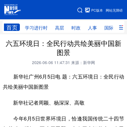
手机版
PC版本
网站无障碍
网站地图
首页
学习进行时
高层
时政
人事
国际
财
六五环境日：全民行动共绘美丽中国新
学习进行时
高层
时政
人事
图景
国际
财经
网评
港澳
2026-06-06 11:47:31
来源：新华网
台湾
思客智库
全球连线
教育
新华社广州6月5日电 题：六五环境日：全民行动
科技
科创
量子
体育
共绘美丽中国新图景
文化
书画
健康
军事
新华社记者周颖、杨深深、高敬
访谈
视频
图片
政务
法律
中央文件
金融
汽车
今年6月5日世界环境日，恰逢我国传统二十四节
食品
人居
信息化
数字经济