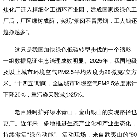
山东
河南
湖北
湖南
焦化厂迁入精细化工循环产业园，建成国家级绿色工
广东
广西
海南
重庆
厂后，厂区绿树成荫，实现“烟囱不冒黑烟，工人钱还
四川
贵州
云南
西藏
越挣越多”。
陕西
甘肃
青海
宁夏
这只是我国加快绿色低碳转型步伐的一个缩影。
新疆
内蒙古
黑龙江
一组数据见证生态治理成效明显。2025年，我国地级
及以上城市环境空气PM2.5平均浓度为28微克/立方
多语种频道
米。“十四五”期间，全国城市环境空气PM2.5浓度累计
English
Español
Français
عربى
下降20%，重污染天数减少25%。
Русский язык
日本語
한국어
老百姓呵护好绿水青山，金山银山的实现路径也
Deutsch
Português
更广。近年来，多地推进生态产业化和产业生态化，
持续激活“绿色动能”。活动现场，来自武夷山的“90