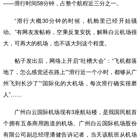
——滑行时间58分钟，占整个航程近三分之一。
山东
河南
湖北
湖南
广东
广西
海南
重庆
“滑行大概30分钟的时候，机舱里已经开始骚
四川
贵州
云南
西藏
动。”有网友发帖称，空乘反复安抚，解释白云机场很
陕西
甘肃
青海
宁夏
大，可再大的机场，也不该大到这个程度。
新疆
内蒙古
黑龙江
帖子发出后，网络上开启“吐槽大会”：“飞机都落
地了，怎么感觉还在路上”“滑行近一个小时，都够从广
多语种频道
州飞到长沙了”“国际化的大机场，每次滑行确实很磨
English
Español
Français
عربى
人”……
Русский язык
日本語
한국어
广州白云国际机场现有3座航站楼，是我国民航首
Deutsch
Português
个拥有五条商用跑道的机场。广州白云国际机场股份
有限公司副总经理潘健告诉记者，当天该航班从机场