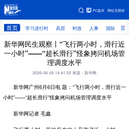
手机版
PC版本
网站无障碍
网站地图
首页
学习进行时
高层
时政
人事
国际
财
新华网民生观察丨“飞行两小时，滑行近
学习进行时
高层
时政
人事
一小时”——“超长滑行”怪象拷问机场管
国际
财经
网评
港澳
理调度水平
台湾
思客智库
全球连线
教育
2026-06-06 14:41:52
来源：新华网
科技
科创
量子
体育
新华网广州6月6日电 题：“飞行两小时，滑行近一
文化
书画
健康
军事
小时”——“超长滑行”怪象拷问机场管理调度水平
访谈
视频
图片
政务
新华网记者 毛鑫
法律
中央文件
金融
汽车
食品
人居
信息化
数字经济