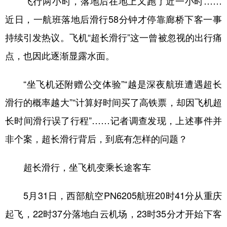
飞行两小时，落地后在地上又跑了近一小时……
近日，一航班落地后滑行58分钟才停靠廊桥下客一事
学术中国
乡村振兴
银龄
溯源中国
持续引发热议。飞机“超长滑行”这一曾被忽视的出行痛
城市
旅游
能源
会展
点，也因此逐渐显露水面。
彩票
娱乐
时尚
悦读
“坐飞机还附赠公交体验”“越是深夜航班遭遇超长
公益
一带一路
亚太网
上市公司
滑行的概率越大”“计算好时间买了高铁票，却因飞机超
文化产业
长时间滑行误了行程”……记者调查发现，上述事件并
非个案，超长滑行背后，到底有怎样的问题？
地方频道
超长滑行，坐飞机变乘长途客车
北京
天津
河北
山西
辽宁
吉林
上海
江苏
5月31日，西部航空PN6205航班20时41分从重庆
浙江
安徽
福建
江西
起飞，22时37分落地白云机场，23时35分才开始下客