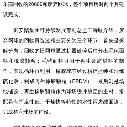
山东
河南
湖北
湖南
乐部回收的20600颗废弃网球，整个项目历时两个月建
设完成。
广东
广西
海南
重庆
四川
贵州
云南
西藏
据安踏集团可持续发展部副总监王诗璇介绍，废
陕西
甘肃
青海
宁夏
弃网球的回收再造过程主要分为三个环节：首先是拆
解分离，回收的旧网球通过机器破碎后筛分出毛毡面
新疆
内蒙古
黑龙江
料和橡胶颗粒；毛毡面料可用于再生废纺材料的制
作，实现循环再利用，橡胶球芯经过粉碎提纯和混炼
多语种频道
硫化后，制成再生橡胶颗粒（EPDM）；最后则是场
English
Español
Français
عربى
地铺设，再生橡胶颗粒作为球场缓冲垫层的主材，搭
Русский язык
日本語
한국어
配具有挥发性低、干燥快等特性的水性丙烯酸面漆，
Deutsch
Português
完成整座球场的铺设。