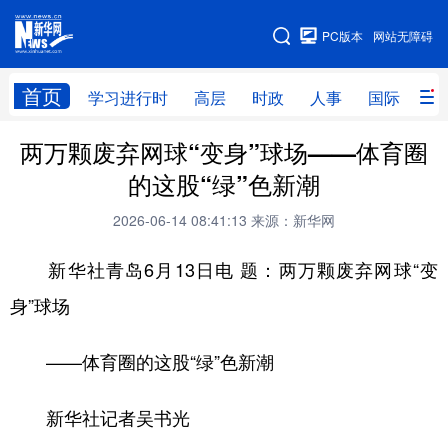
手机版
PC版本
网站无障碍
网站地图
首页
学习进行时
高层
时政
人事
国际
财
两万颗废弃网球“变身”球场——体育圈
学习进行时
高层
时政
人事
的这股“绿”色新潮
国际
财经
网评
港澳
2026-06-14 08:41:13
来源：新华网
台湾
思客智库
全球连线
教育
新华社青岛6月13日电 题：两万颗废弃网球“变
科技
科创
量子
体育
身”球场
文化
书画
健康
军事
——体育圈的这股“绿”色新潮
访谈
视频
图片
政务
法律
中央文件
金融
汽车
新华社记者吴书光
食品
人居
信息化
数字经济