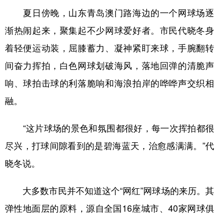
夏日傍晚，山东青岛澳门路海边的一个网球场逐
学术中国
乡村振兴
银龄
溯源中国
渐热闹起来，聚集起不少网球爱好者。市民代晓冬身
城市
旅游
能源
会展
着轻便运动装，屈膝蓄力、凝神紧盯来球，手腕翻转
彩票
娱乐
时尚
悦读
间奋力挥拍，白色网球划破海风，落地回弹的清脆声
公益
一带一路
亚太网
上市公司
响、球拍击球的利落脆响和海浪拍岸的哗哗声交织相
融。
文化产业
“这片球场的景色和氛围都很好，每一次挥拍都很
地方频道
尽兴，打球间隙看到的是碧海蓝天，治愈感满满。”代
北京
天津
河北
山西
晓冬说。
辽宁
吉林
上海
江苏
大多数市民并不知道这个“网红”网球场的来历。其
浙江
安徽
福建
江西
弹性地面层的原料，源自全国16座城市、40家网球俱