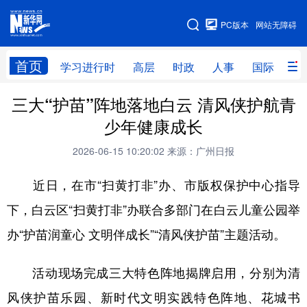
手机版
PC版本
网站无障碍
网站地图
首页
学习进行时
高层
时政
人事
国际
财
三大“护苗”阵地落地白云 清风侠护航青
学习进行时
高层
时政
人事
少年健康成长
国际
财经
网评
港澳
2026-06-15 10:20:02
来源：广州日报
台湾
思客智库
全球连线
教育
近日，在市“扫黄打非”办、市版权保护中心指导
科技
科创
量子
体育
下，白云区“扫黄打非”办联合多部门在白云儿童公园举
文化
书画
健康
军事
办“护苗润童心 文明伴成长”“清风侠护苗”主题活动。
访谈
视频
图片
政务
活动现场完成三大特色阵地揭牌启用，分别为清
法律
中央文件
金融
汽车
风侠护苗乐园、新时代文明实践特色阵地、花城书
食品
人居
信息化
数字经济