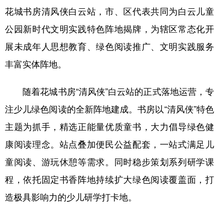
山东
河南
湖北
湖南
花城书房清风侠白云站，市、区代表共同为白云儿童
广东
广西
海南
重庆
公园新时代文明实践特色阵地揭牌，为辖区常态化开
四川
贵州
云南
西藏
展未成年人思想教育、绿色阅读推广、文明实践服务
丰富实体阵地。
陕西
甘肃
青海
宁夏
新疆
内蒙古
黑龙江
随着花城书房“清风侠”白云站的正式落地运营，专
注少儿绿色阅读的全新阵地建成。书房以“清风侠”特色
多语种频道
主题为抓手，精选正能量优质童书，大力倡导绿色健
康阅读理念。站点叠加便民公益配套，一站式满足儿
English
Español
Français
عربى
童阅读、游玩休憩等需求。同时稳步策划系列研学课
Русский язык
日本語
한국어
程，依托固定书香阵地持续扩大绿色阅读覆盖面，打
Deutsch
Português
造极具影响力的少儿研学打卡地。