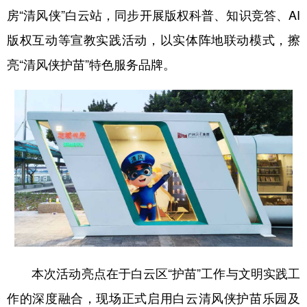
房“清风侠”白云站，同步开展版权科普、知识竞答、AI
学术中国
乡村振兴
银龄
溯源中国
版权互动等宣教实践活动，以实体阵地联动模式，擦
城市
旅游
能源
会展
亮“清风侠护苗”特色服务品牌。
彩票
娱乐
时尚
悦读
公益
一带一路
亚太网
上市公司
文化产业
地方频道
北京
天津
河北
山西
辽宁
吉林
上海
江苏
本次活动亮点在于白云区“护苗”工作与文明实践工
浙江
安徽
福建
江西
作的深度融合，现场正式启用白云清风侠护苗乐园及